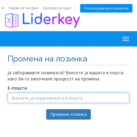
n
Најава на профил
Креирај профил
Потрошувачка кошничка
Togg
navig
Промена на лозинка
Ја заборавивте лозинката? Внесете ја вашата е-пошта
како би го започнале процесот на промена.
Е-пошта
Промени лозинка