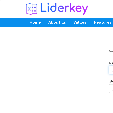
Home
About us
Values
Features
ت
یل
ور