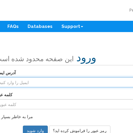
P
FAQs
Databases
Support
ورود
این صفحه محدود شده اس
آدرس ایم
کلمه عب
مرا به خاطر بسپار
رمز عبور را فراموش کرده اید؟