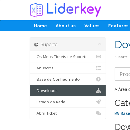
Home
About us
Values
Features
Do
Suporte
Os Meus Tickets de Suporte
Suporte
Anúncios
Base de Conhecimento
A Área 
Downloads
Cat
Estado da Rede
Abrir Ticket
Base
Dow