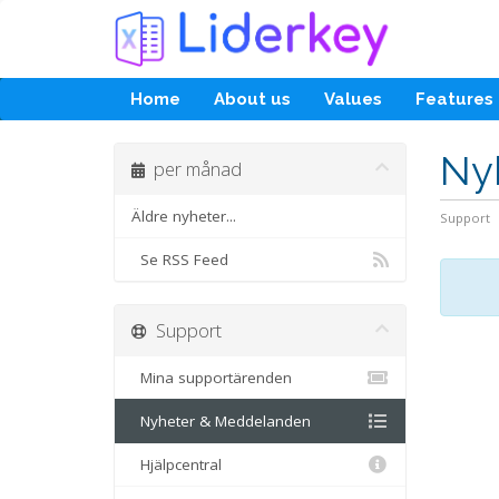
Home
About us
Values
Features
Ny
per månad
Äldre nyheter...
Support
Se RSS Feed
Support
Mina supportärenden
Nyheter & Meddelanden
Hjälpcentral