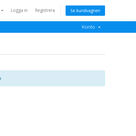
a
Logga in
Registrera
Se kundvagnen
Konto
a