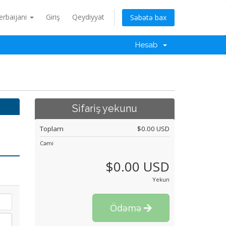
erbaijani
Giriş
Qeydiyyat
Səbətə bax
Hesab
Sifariş yekunu
Toplam
$0.00 USD
Cəmi
$0.00 USD
Yekun
Ödəmə