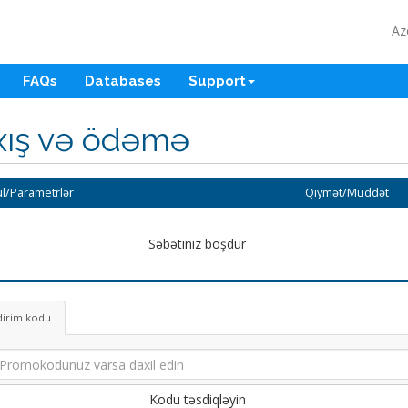
Az
FAQs
Databases
Support
xış və ödəmə
l/Parametrlər
Qiymət/Müddət
Səbətiniz boşdur
dirim kodu
Kodu təsdiqləyin