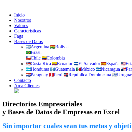
Inicio
Nosotros
Valores
Características
Fags
Bases de Datos
Argentina
Bolivia
Brasil
Chile
Colombia
Costa Rica
Ecuador
El Salvador
España
Est
Honduras
Guatemala
México
Nicaragua
Pa
Paraguay
Perú
República Dominicana
Urugua
Contacto
Area Clientes
Directorios Empresariales
y Bases de Datos de Empresas en Excel
Sin importar cuales sean tus metas y objet